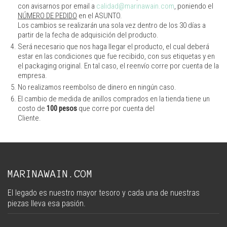
con avisarnos por email a
calidad@marinawain.com
, poniendo el
NÚMERO DE PEDIDO
en el ASUNTO.
Los cambios se realizarán una sola vez dentro de los 30 días a
partir de la fecha de adquisición del producto.
Será necesario que nos haga llegar el producto, el cual deberá
estar en las condiciones que fue recibido, con sus etiquetas y en
el packaging original. En tal caso, el reenvío corre por cuenta de la
empresa.
No realizamos reembolso de dinero en ningún caso.
El cambio de medida de anillos comprados en la tienda tiene un
costo de
100 pesos
que corre por cuenta del
Cliente.
MARINAWAIN.COM
El legado es nuestro mayor tesoro y cada una de nuestras
piezas lleva esa pasión.