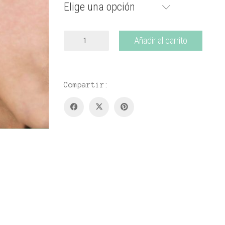
Elige una opción
USD 80
hasta
Aros
Añadir al carrito
Jungla
USD 100
cantidad
Compartir: