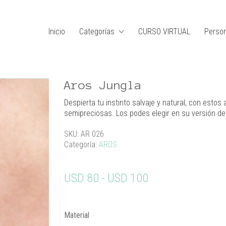
Inicio
Categorías
CURSO VIRTUAL
Person
Aros Jungla
Despierta tu instinto salvaje y natural, con esto
semipreciosas. Los podes elegir en su versión d
SKU:
AR 026
Categoría:
AROS
Rango
USD
80
-
USD
100
de
precios:
Material
desde