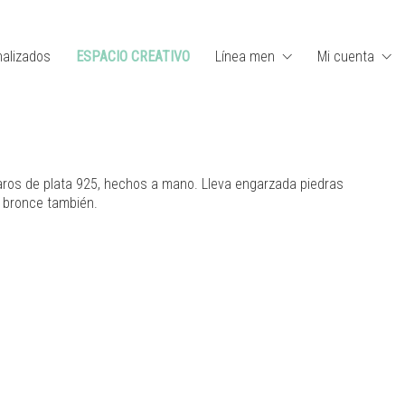
alizados
ESPACIO CREATIVO
Línea men
Mi cuenta
s aros de plata 925, hechos a mano. Lleva engarzada piedras
e bronce también.