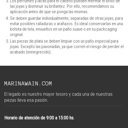
Los perfumes y lacas para el cabello pueden mermar el brillo de
las joyas y disminuir su brillantez. Por ello, recomendamos su
aplicación antes de que se ponga las mismas.
Se deben guardar individualmente, separadas de otras joyas, para
evitar posibles ralladuras o arañazos. Es ideal conservarlas en una
bolsita de tela, envueltos en un paño suave o en su packcaging
original.
Las piezas de plata se deben limpiar con un paño especial para
joyas. Excepto las pavonadas, ya que corren el riesgo de perder el
acabado (ennegrecido).
MARINAWAIN.COM
El legado es nuestro mayor tesoro y cada una de nuestras
piezas lleva esa pasión.
Horario de atención de 9:00 a 15:00 hs.